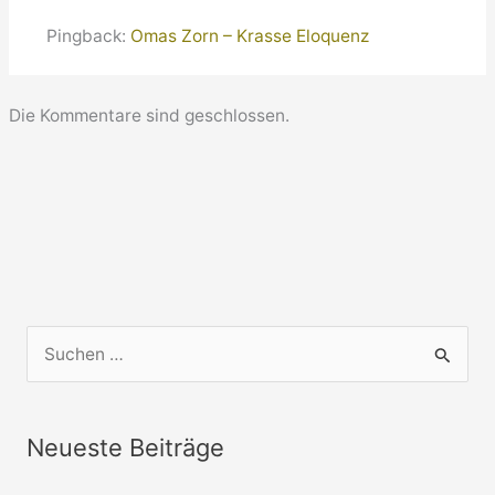
Pingback:
Omas Zorn – Krasse Eloquenz
Die Kommentare sind geschlossen.
S
u
c
Neueste Beiträge
h
e