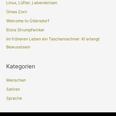
Linux, Lüfter, Lebenskrisen
n
Omas Zorn
n
a
Welcome to Üdersdorf
c
Elons Strumpfwirker
h
Im früheren Leben ein Taschenrechner: KI erlangt
:
Bewusstsein
Kategorien
Menschen
Satiren
Sprache