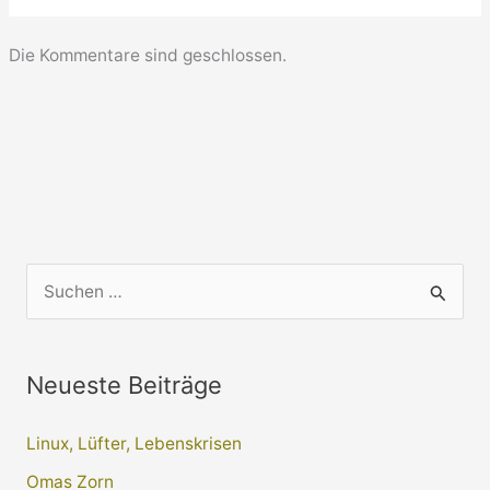
Die Kommentare sind geschlossen.
S
u
c
Neueste Beiträge
h
e
Linux, Lüfter, Lebenskrisen
n
Omas Zorn
n