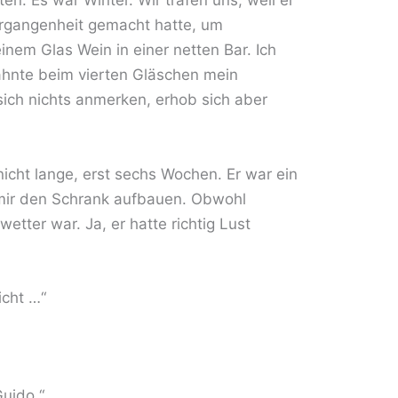
n. Es war Winter. Wir trafen uns, weil er
 Vergangenheit gemacht hatte, um
einem Glas Wein in einer netten Bar. Ich
wähnte beim vierten Gläschen mein
sich nichts anmerken, erhob sich aber
.
icht lange, erst sechs Wochen. Er war ein
 mir den Schrank aufbauen. Obwohl
wetter war. Ja, er hatte richtig Lust
icht …“
Guido.“