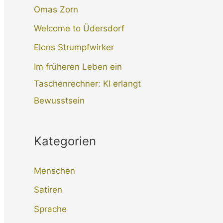
Omas Zorn
n
a
Welcome to Üdersdorf
c
Elons Strumpfwirker
h
Im früheren Leben ein
:
Taschenrechner: KI erlangt
Bewusstsein
Kategorien
Menschen
Satiren
Sprache