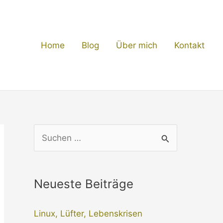
Home
Blog
Über mich
Kontakt
S
u
c
Neueste Beiträge
h
e
Linux, Lüfter, Lebenskrisen
n