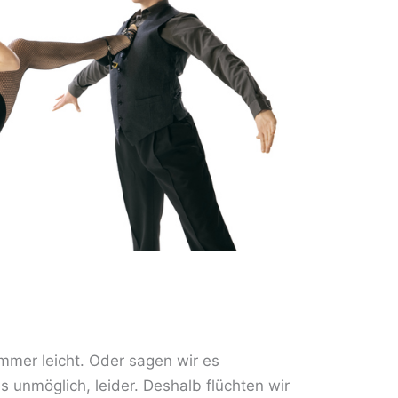
 immer leicht. Oder sagen wir es
 unmöglich, leider. Deshalb flüchten wir