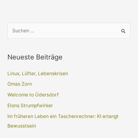
S
u
c
Neueste Beiträge
h
e
Linux, Lüfter, Lebenskrisen
n
Omas Zorn
n
a
Welcome to Üdersdorf
c
Elons Strumpfwirker
h
Im früheren Leben ein Taschenrechner: KI erlangt
:
Bewusstsein