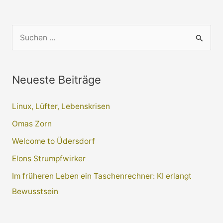
Oder:
Urlaub
in
S
Nordkorea
u
c
Neueste Beiträge
h
e
Linux, Lüfter, Lebenskrisen
n
Omas Zorn
n
a
Welcome to Üdersdorf
c
Elons Strumpfwirker
h
Im früheren Leben ein Taschenrechner: KI erlangt
:
Bewusstsein